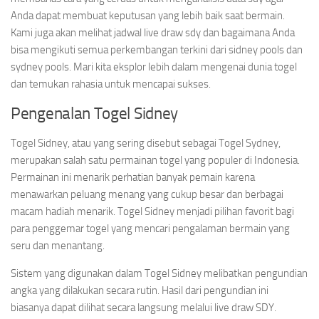
Anda dapat membuat keputusan yang lebih baik saat bermain.
Kami juga akan melihat jadwal live draw sdy dan bagaimana Anda
bisa mengikuti semua perkembangan terkini dari sidney pools dan
sydney pools. Mari kita eksplor lebih dalam mengenai dunia togel
dan temukan rahasia untuk mencapai sukses.
Pengenalan Togel Sidney
Togel Sidney, atau yang sering disebut sebagai Togel Sydney,
merupakan salah satu permainan togel yang populer di Indonesia.
Permainan ini menarik perhatian banyak pemain karena
menawarkan peluang menang yang cukup besar dan berbagai
macam hadiah menarik. Togel Sidney menjadi pilihan favorit bagi
para penggemar togel yang mencari pengalaman bermain yang
seru dan menantang.
Sistem yang digunakan dalam Togel Sidney melibatkan pengundian
angka yang dilakukan secara rutin. Hasil dari pengundian ini
biasanya dapat dilihat secara langsung melalui live draw SDY.