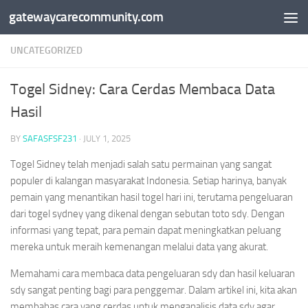
gatewaycarecommunity.com
Skip to content
UNCATEGORIZED
Togel Sidney: Cara Cerdas Membaca Data
Hasil
BY
SAFASFSF231
·
JULY 1, 2025
Togel Sidney telah menjadi salah satu permainan yang sangat
populer di kalangan masyarakat Indonesia. Setiap harinya, banyak
pemain yang menantikan hasil togel hari ini, terutama pengeluaran
dari togel sydney yang dikenal dengan sebutan toto sdy. Dengan
informasi yang tepat, para pemain dapat meningkatkan peluang
mereka untuk meraih kemenangan melalui data yang akurat.
Memahami cara membaca data pengeluaran sdy dan hasil keluaran
sdy sangat penting bagi para penggemar. Dalam artikel ini, kita akan
membahas cara yang cerdas untuk menganalisis data sdy agar