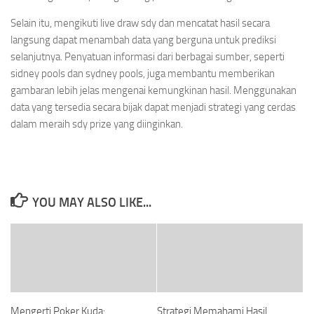
Selain itu, mengikuti live draw sdy dan mencatat hasil secara
langsung dapat menambah data yang berguna untuk prediksi
selanjutnya. Penyatuan informasi dari berbagai sumber, seperti
sidney pools dan sydney pools, juga membantu memberikan
gambaran lebih jelas mengenai kemungkinan hasil. Menggunakan
data yang tersedia secara bijak dapat menjadi strategi yang cerdas
dalam meraih sdy prize yang diinginkan.
YOU MAY ALSO LIKE...
Mengerti Poker Kuda:
Strategi Memahami Hasil