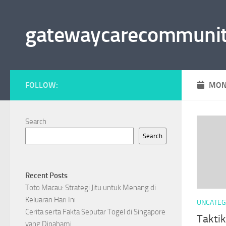
Skip to content
gatewaycarecommuni
FOLLOW:
MON
Search
Search
Recent Posts
Toto Macau: Strategi Jitu untuk Menang di
Keluaran Hari Ini
UNCATEG
Cerita serta Fakta Seputar Togel di Singapore
Takti
yang Dipahami