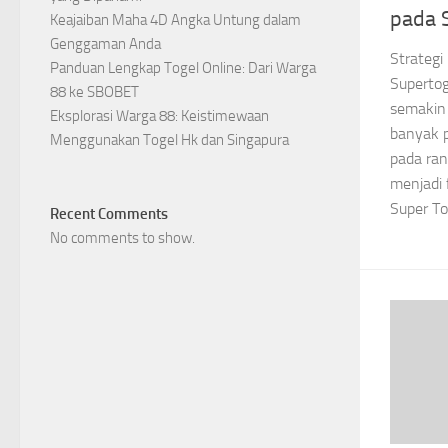
pada 
Keajaiban Maha 4D Angka Untung dalam
Genggaman Anda
Strategi
Panduan Lengkap Togel Online: Dari Warga
Supertog
88 ke SBOBET
semakin
Eksplorasi Warga 88: Keistimewaan
banyak p
Menggunakan Togel Hk dan Singapura
pada ran
menjadi 
Super Tog
Recent Comments
No comments to show.