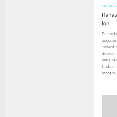
UNCATEG
Rahas
Ion
Dalam be
perjudia
inovasi,
dikenal 
yang ber
tradisio
modern..