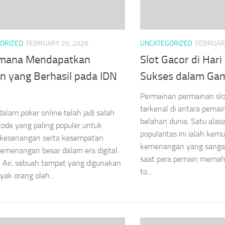
ORIZED
FEBRUARY 26, 2026
UNCATEGORIZED
FEBRUARY
mana Mendapatkan
Slot Gacor di Hari 
n yang Berhasil pada IDN
Sukses dalam Gam
Permainan permainan slot
terkenal di antara pemain
 dalam poker online telah jadi salah
belahan dunia. Satu alas
ode yang paling populer untuk
popularitas ini ialah kem
 kesenangan serta kesempatan
kemenangan yang sangat
emenangan besar dalam era digital.
saat para pemain memah
 Air, sebuah tempat yang digunakan
to...
yak orang oleh...