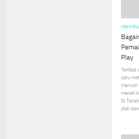
UNCATEG
Bagai
Pemai
Play
Terlibat
satu met
mencari
meraih k
Di Tanah
oleh ban