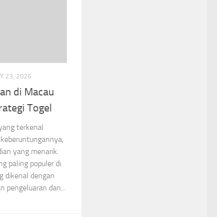
 23, 2026
an di Macau
rategi Togel
yang terkenal
keberuntungannya,
ian yang menarik.
g paling populer di
ng dikenal dengan
 pengeluaran dan...