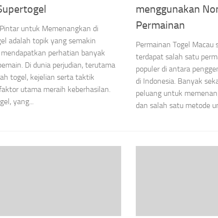
Supertogel
menggunakan No
Permainan
 Pintar untuk Memenangkan di
el adalah topik yang semakin
Permainan Togel Macau 
 mendapatkan perhatian banyak
terdapat salah satu per
emain. Di dunia perjudian, terutama
populer di antara pengg
ah togel, kejelian serta taktik
di Indonesia. Banyak sek
faktor utama meraih keberhasilan.
peluang untuk memenang
el, yang...
dan salah satu metode u