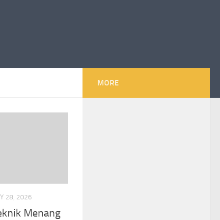
MORE
 28, 2026
Teknik Menang