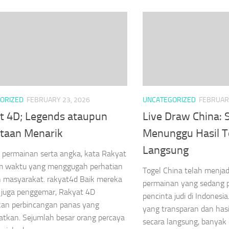
ORIZED
FEBRUARY 23, 2026
UNCATEGORIZED
FEBRUARY
t 4D; Legends ataupun
Live Draw China: 
taan Menarik
Menunggu Hasil T
Langsung
 permainan serta angka, kata Rakyat
m waktu yang menggugah perhatian
Togel China telah menjad
 masyarakat. rakyat4d Baik mereka
permainan yang sedang p
 juga penggemar, Rakyat 4D
pencinta judi di Indonesi
kan perbincangan panas yang
yang transparan dan hasil
atkan. Sejumlah besar orang percaya
secara langsung, banyak