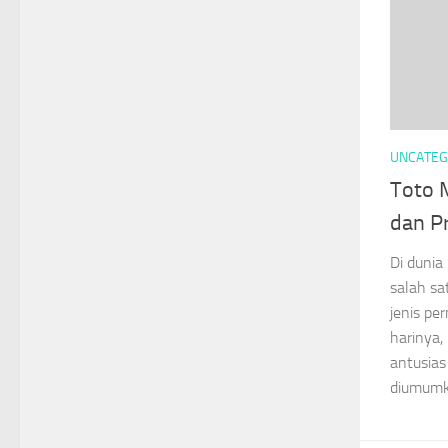
UNCATEG
Toto 
dan Pr
Di dunia
salah sa
jenis pe
harinya
antusias
diumumka