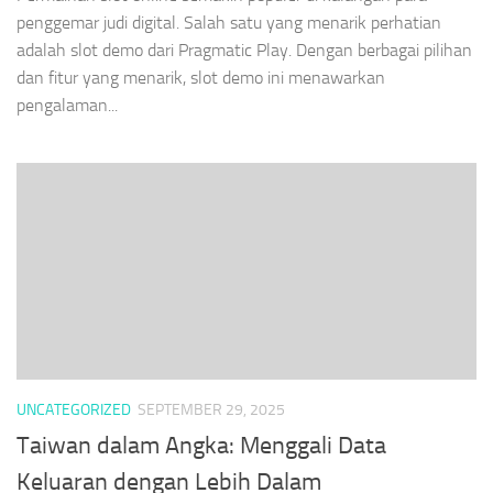
penggemar judi digital. Salah satu yang menarik perhatian
adalah slot demo dari Pragmatic Play. Dengan berbagai pilihan
dan fitur yang menarik, slot demo ini menawarkan
pengalaman...
UNCATEGORIZED
SEPTEMBER 29, 2025
Taiwan dalam Angka: Menggali Data
Keluaran dengan Lebih Dalam