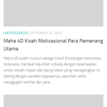
UNCATEGORIZED
SEPTEMBER 25, 2025
Maha 4D Kisah Motivasional Para Pemenang
Utama
Maha 4D sudah muncul sebagai trend di kalangan komunitas
Indonesia, memikat sejumlah individu dengan kesempatan
untuk meraih impian dari ajang lotere yang menegangkan ini.
Seiring dengan semakin populernya, sejumlah cerita
menggugah terlihat dari para...