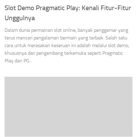
Slot Demo Pragmatic Play: Kenali Fitur-Fitur
Unggulnya
Dalam dunia permainan slot online, banyak penggemar yang
terus mencari pengalaman bermain yang terbaik. Salah satu
cara untuk merasakan keseruan ini adalah melalui slot demo,
khususnya dari pengembang terkemuka seperti Pragmatic
Play dan PG...