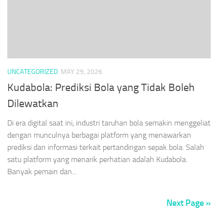
UNCATEGORIZED
MAY 29, 2026
Kudabola: Prediksi Bola yang Tidak Boleh
Dilewatkan
Di era digital saat ini, industri taruhan bola semakin menggeliat
dengan munculnya berbagai platform yang menawarkan
prediksi dan informasi terkait pertandingan sepak bola. Salah
satu platform yang menarik perhatian adalah Kudabola.
Banyak pemain dan...
Next Page »