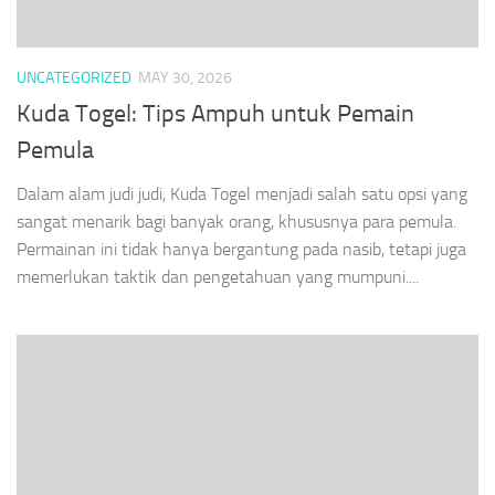
UNCATEGORIZED
MAY 30, 2026
Kuda Togel: Tips Ampuh untuk Pemain
Pemula
Dalam alam judi judi, Kuda Togel menjadi salah satu opsi yang
sangat menarik bagi banyak orang, khususnya para pemula.
Permainan ini tidak hanya bergantung pada nasib, tetapi juga
memerlukan taktik dan pengetahuan yang mumpuni....