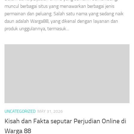
muncul berbagai situs yang menawarkan berbagai jenis
permainan dan peluang. Salah satu nama yang sedang naik
daun adalah Warga88, yang dikenal dengan layanan dan
produk unggulannya, termasuk...
UNCATEGORIZED
MAY 31, 2026
Kisah dan Fakta seputar Perjudian Online di
Warga 88