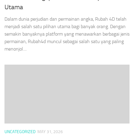
Utama
Dalam dunia perjudian dan permainan angka, Rubah 4D telah
menjadi salah satu pilihan utama bagi banyak orang. Dengan
semakin banyaknya platform yang menawarkan berbagai jenis
permainan, Rubah4d muncul sebagai salah satu yang paling
menonjol....
UNCATEGORIZED
MAY 31, 2026