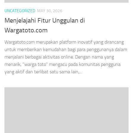
UNCATEGORIZED
MAY 30, 2026
Menjelajahi Fitur Unggulan di
Wargatoto.com
Wargatoto.com merupakan platform inovatif yang dirancang
untuk memberikan kemudahan bagi para penggunanya dalam
menjalani berbagai aktivitas online. Dengan nama yang
menarik, "warga toto" mengacu pada komunitas pengguna
yang aktif dan terlibat satu sama lain,...