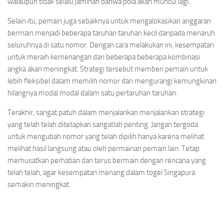
walaupun tidak selalu jaminan bahwa pola akan muncul lagi.
Selain itu, pemain juga sebaiknya untuk mengalokasikan anggaran
bermain menjadi beberapa taruhan taruhan kecil daripada menaruh
seluruhnya di satu nomor. Dengan cara melakukan ini, kesempatan
untuk meraih kemenangan dari beberapa beberapa kombinasi
angka akan meningkat. Strategi tersebut memberi pemain untuk
lebih fleksibel dalam memilih nomor dan mengurangi kemungkinan
hilangnya modal modal dalam satu pertaruhan taruhan.
Terakhir, sangat patuh dalam menjalankan menjalankan strategi
yang telah telah ditetapkan sangatlah penting. Jangan tergoda
untuk mengubah nomor yang telah dipilih hanya karena melihat
melihat hasil langsung atau oleh permainan pemain lain. Tetap
memusatkan perhatian dan terus bermain dengan rencana yang
telah telah, agar kesempatan menang dalam togel Singapura
semakin meningkat.