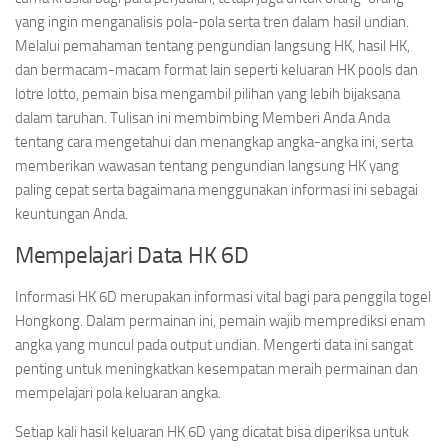
yang ingin menganalisis pola-pola serta tren dalam hasil undian.
Melalui pemahaman tentang pengundian langsung HK, hasil HK,
dan bermacam-macam format lain seperti keluaran HK pools dan
lotre lotto, pemain bisa mengambil pilihan yang lebih bijaksana
dalam taruhan. Tulisan ini membimbing Memberi Anda Anda
tentang cara mengetahui dan menangkap angka-angka ini, serta
memberikan wawasan tentang pengundian langsung HK yang
paling cepat serta bagaimana menggunakan informasi ini sebagai
keuntungan Anda.
Mempelajari Data HK 6D
Informasi HK 6D merupakan informasi vital bagi para penggila togel
Hongkong. Dalam permainan ini, pemain wajib memprediksi enam
angka yang muncul pada output undian. Mengerti data ini sangat
penting untuk meningkatkan kesempatan meraih permainan dan
mempelajari pola keluaran angka.
Setiap kali hasil keluaran HK 6D yang dicatat bisa diperiksa untuk