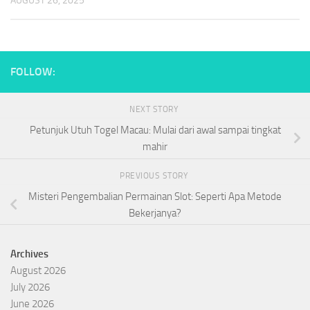
AUGUST 26, 2025
FOLLOW:
NEXT STORY
Petunjuk Utuh Togel Macau: Mulai dari awal sampai tingkat
mahir
PREVIOUS STORY
Misteri Pengembalian Permainan Slot: Seperti Apa Metode
Bekerjanya?
Archives
August 2026
July 2026
June 2026