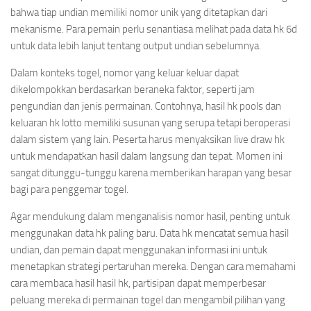
bahwa tiap undian memiliki nomor unik yang ditetapkan dari
mekanisme. Para pemain perlu senantiasa melihat pada data hk 6d
untuk data lebih lanjut tentang output undian sebelumnya.
Dalam konteks togel, nomor yang keluar keluar dapat
dikelompokkan berdasarkan beraneka faktor, seperti jam
pengundian dan jenis permainan. Contohnya, hasil hk pools dan
keluaran hk lotto memiliki susunan yang serupa tetapi beroperasi
dalam sistem yang lain. Peserta harus menyaksikan live draw hk
untuk mendapatkan hasil dalam langsung dan tepat. Momen ini
sangat ditunggu-tunggu karena memberikan harapan yang besar
bagi para penggemar togel.
Agar mendukung dalam menganalisis nomor hasil, penting untuk
menggunakan data hk paling baru. Data hk mencatat semua hasil
undian, dan pemain dapat menggunakan informasi ini untuk
menetapkan strategi pertaruhan mereka. Dengan cara memahami
cara membaca hasil hasil hk, partisipan dapat memperbesar
peluang mereka di permainan togel dan mengambil pilihan yang