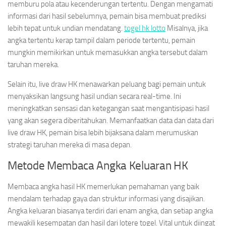
memburu pola atau kecenderungan tertentu. Dengan mengamati
informasi dari hasil sebelumnya, pemain bisa membuat prediksi
lebih tepat untuk undian mendatang.
togel hk lotto
Misalnya, jika
angka tertentu kerap tampil dalam periode tertentu, pemain
mungkin memikirkan untuk memasukkan angka tersebut dalam
taruhan mereka.
Selain itu, live draw HK menawarkan peluang bagi pemain untuk
menyaksikan langsung hasil undian secara real-time. Ini
meningkatkan sensasi dan ketegangan saat mengantisipasi hasil
yang akan segera diberitahukan. Memanfaatkan data dan data dari
live draw HK, pemain bisa lebih bijaksana dalam merumuskan
strategi taruhan mereka di masa depan.
Metode Membaca Angka Keluaran HK
Membaca angka hasil HK memerlukan pemahaman yang baik
mendalam terhadap gaya dan struktur informasi yang disajikan.
Angka keluaran biasanya terdiri dari enam angka, dan setiap angka
mewakili kesempatan dan hasil dari lotere togel. Vital untuk diingat