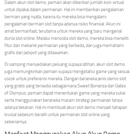
Dalam akun slot demo, pemain akan diberikan jumlah koin virtual
untuk dipakai dalam permainan. Hal ini memberikan pengalaman
bermain yang nyata, karena itu mereka bisa mengalami
pengalaman bermain slot tanpa adanya risiko finansial. Akun ini
amat bermanfaat, terutama untuk mereka yang baru mengenal
dunia slot online. Melalui mencoba slot demo, mereka bisa meneliti
fitur dan mekanik permainan yang berbeda, dan juga memahami
grafis dan jackpot yang ditawarkan.
Di samping menyediakan peluang supaya latihan, akun slot demo
juga memungkinkan pemain supaya mengetahui game yang sesuai
cocok untuk preferensi mereka. Dengan beraneka jenis demo slot
yang gratis yang tersedia sebagaimana Sweet Bonanza dan Gates
of Olympus, pemain dapat menentukan game yang mereka sukai
serta menggunakan beraneka macam strategi permainan tanpa
adanya tekanan. Hal ini membuat akun slot demo menjadi tahapan
krusial sebelum beralih untuk permainan slot online yang
sebenarnya.