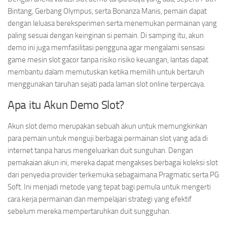
Bintang, Gerbang Olympus, serta Bonanza Manis, pemain dapat
dengan leluasa bereksperimen serta menemukan permainan yang
paling sesuai dengan keinginan si pemain. Di samping itu, akun
demo ini juga memfasilitasi pengguna agar mengalami sensasi
game mesin slot gacor tanpa risiko risiko keuangan, lantas dapat
membantu dalam memutuskan ketika memilih untuk bertaruh
menggunakan taruhan sejati pada laman slot online terpercaya.
Apa itu Akun Demo Slot?
Akun slot demo merupakan sebuah akun untuk memungkinkan
para pemain untuk menguji berbagai permainan slot yang ada di
internet tanpa harus mengeluarkan duit sunguhan. Dengan
pemakaian akun ini, mereka dapat mengakses berbagai koleksi slot
dari penyedia provider terkemuka sebagaimana Pragmatic serta PG
Soft. Ini menjadi metode yang tepat bagi pemula untuk mengerti
cara kerja permainan dan mempelajari strategi yang efektif
sebelum mereka mempertaruhkan duit sungguhan.