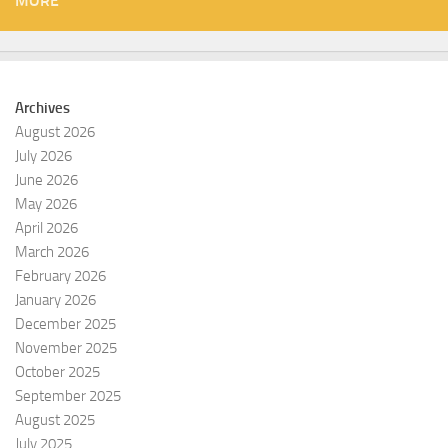
MORE
Archives
August 2026
July 2026
June 2026
May 2026
April 2026
March 2026
February 2026
January 2026
December 2025
November 2025
October 2025
September 2025
August 2025
July 2025