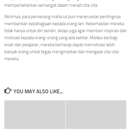
mempertahankan semangat dalam meraih cita-cita.
Akhirnya, para pemenang maha 4d pun meneruskan pentingnya
memberikan kebahagiaan kepada orang lain. Keberhasilan mereka
tidak hanya untuk diri sendiri, tetapi juga agar memberi inspirasi dan
motivasi kepada orang-orang yang ada sekitar. Melalui berbagi
kisah dan pelajaran, mereka berharap dapat memotivasi lebih
banyak orang untuk tegas mengimpikan dan mengejar cita-cita
mereka.
YOU MAY ALSO LIKE...