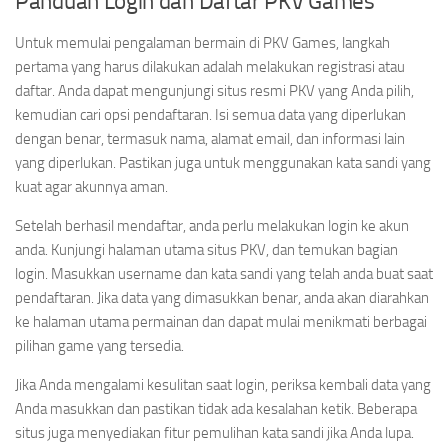
Panduan Login dan Daftar PKV Games
Untuk memulai pengalaman bermain di PKV Games, langkah
pertama yang harus dilakukan adalah melakukan registrasi atau
daftar. Anda dapat mengunjungi situs resmi PKV yang Anda pilih,
kemudian cari opsi pendaftaran. Isi semua data yang diperlukan
dengan benar, termasuk nama, alamat email, dan informasi lain
yang diperlukan. Pastikan juga untuk menggunakan kata sandi yang
kuat agar akunnya aman.
Setelah berhasil mendaftar, anda perlu melakukan login ke akun
anda. Kunjungi halaman utama situs PKV, dan temukan bagian
login. Masukkan username dan kata sandi yang telah anda buat saat
pendaftaran. Jika data yang dimasukkan benar, anda akan diarahkan
ke halaman utama permainan dan dapat mulai menikmati berbagai
pilihan game yang tersedia.
Jika Anda mengalami kesulitan saat login, periksa kembali data yang
Anda masukkan dan pastikan tidak ada kesalahan ketik. Beberapa
situs juga menyediakan fitur pemulihan kata sandi jika Anda lupa.