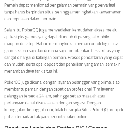
Pemain dapat menikmati pengalaman bermain yang bervariasi
tanpa harus berpindah situs, sehingga meningkatkan kenyamanan
dan kepuasan dalam bermain.
Selain itu, PokerQQ juga menyediakan kemudahan akses melalui
aplikasi pkv games yang dapat diunduh di perangkat mobile
maupun desktop. Hal ini memungkinkan pemain untuk login pkv
games kapan saja dan di mana saja, memberikan fleksibilitas yang
sangat dihargai di kalangan pemain. Proses pendaftaran yang cepat
dan mudah, serta opsi deposit dan penarikan yang aman, semakin
menambah daya tarik situs ini.
PokerQQ juga dikenal dengan layanan pelanggan yang prima, siap
membantu pemain dengan cepat dan profesional. Tim layanan
pelanggan tersedia 24 jam, sehingga setiap masalah atau
pertanyaan dapat diselesaikan dengan segera. Dengan
keunggulan-keunggulan ini, tidak heran jika Situs PokerQQ menjadi
pilihan terbaik untuk para pencinta poker online.