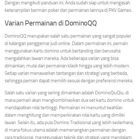
Dengan mengikuti panduan ini, Anda sudah siap untuk mengasah
keterampilan bermain poker dan permainan lainnya di PKV Games.
Varian Permainan di DominoQQ
DominoQQ merupakan salah satu permainan yang sangat populer
di kalangan penggemar judi online. Dalam permainan ini, pemain
menggunakan kartu domino untuk bertanding dan berusaha
mengalahkan lawan mereka. Ada beberapa varian yang bisa
dimainkan, mulai dari permainan klasik hingga yang lebih modern.
Setiap varian menawarkan tantangan dan strategi yang berbeda,
sehingga pemain dapat memilih sesuai dengan preferensi mereka.
Salah satu varian yang sering dimainkan adalah DominoQiuQiu, di
mana pemain akan mengkombinasikan dua set kartu domino untuk
mendapatkan nilai tertinggi. Permainan ini menuntut keahlian
dalam menghitung dan memperkirakan nilai kartu yang dimiliki
lawan. Selain itu, ada pula Domino Tradisional yang lebih sederhana,
di mana fokus utama adalah memenangkan permainan dengan
cara tradisional, menggunakan teknik dan strategi yang mendalam.