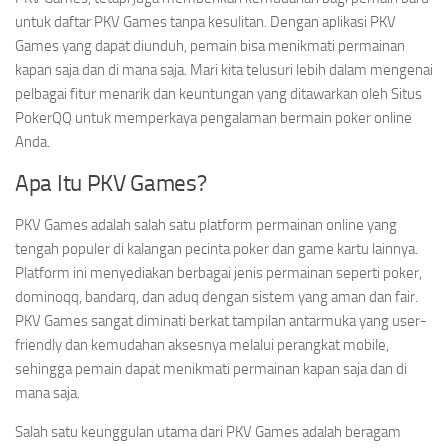
untuk daftar PKV Games tanpa kesulitan. Dengan aplikasi PKV
Games yang dapat diunduh, pemain bisa menikmati permainan
kapan saja dan di mana saja. Mari kita telusuri lebih dalam mengenai
pelbagai fitur menarik dan keuntungan yang ditawarkan oleh Situs
PokerQQ untuk memperkaya pengalaman bermain poker online
Anda.
Apa Itu PKV Games?
PKV Games adalah salah satu platform permainan online yang
tengah populer di kalangan pecinta poker dan game kartu lainnya.
Platform ini menyediakan berbagai jenis permainan seperti poker,
dominoqq, bandarq, dan aduq dengan sistem yang aman dan fair.
PKV Games sangat diminati berkat tampilan antarmuka yang user-
friendly dan kemudahan aksesnya melalui perangkat mobile,
sehingga pemain dapat menikmati permainan kapan saja dan di
mana saja.
Salah satu keunggulan utama dari PKV Games adalah beragam