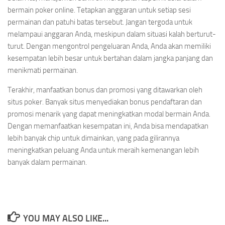
bermain poker online. Tetapkan anggaran untuk setiap sesi
permainan dan patuhi batas tersebut. Jangan tergoda untuk
melampaui anggaran Anda, meskipun dalam situasi kalah berturut-
turut. Dengan mengontrol pengeluaran Anda, Anda akan memiliki
kesempatan lebih besar untuk bertahan dalam jangka panjang dan
menikmati permainan.
Terakhir, manfaatkan bonus dan promosi yang ditawarkan oleh
situs poker. Banyak situs menyediakan bonus pendaftaran dan
promosi menarik yang dapat meningkatkan modal bermain Anda.
Dengan memanfaatkan kesempatan ini, Anda bisa mendapatkan
lebih banyak chip untuk dimainkan, yang pada gilirannya
meningkatkan peluang Anda untuk meraih kemenangan lebih
banyak dalam permainan.
YOU MAY ALSO LIKE...