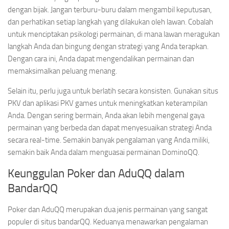
dengan bijak. Jangan terburu-buru dalam mengambil keputusan,
dan perhatikan setiap langkah yang dilakukan oleh lawan. Cobalah
untuk menciptakan psikologi permainan, di mana lawan meragukan
langkah Anda dan bingung dengan strategi yang Anda terapkan.
Dengan cara ini, Anda dapat mengendalikan permainan dan
memaksimalkan peluang menang.
Selain itu, perlu juga untuk berlatih secara konsisten. Gunakan situs
PKV dan aplikasi PKV games untuk meningkatkan keterampilan
Anda. Dengan sering bermain, Anda akan lebih mengenal gaya
permainan yang berbeda dan dapat menyesuaikan strategi Anda
secara real-time. Semakin banyak pengalaman yang Anda miliki,
semakin baik Anda dalam menguasai permainan DominoQQ.
Keunggulan Poker dan AduQQ dalam
BandarQQ
Poker dan AduQQ merupakan dua jenis permainan yang sangat
populer di situs bandarQQ. Keduanya menawarkan pengalaman