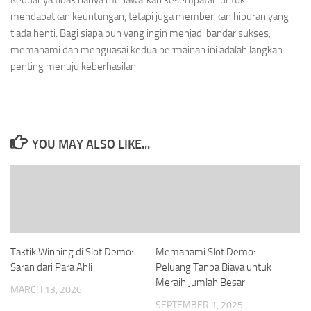
Keduanya tidak hanya menawarkan kesempatan untuk
mendapatkan keuntungan, tetapi juga memberikan hiburan yang
tiada henti. Bagi siapa pun yang ingin menjadi bandar sukses,
memahami dan menguasai kedua permainan ini adalah langkah
penting menuju keberhasilan.
YOU MAY ALSO LIKE...
Taktik Winning di Slot Demo:
Memahami Slot Demo:
Saran dari Para Ahli
Peluang Tanpa Biaya untuk
Meraih Jumlah Besar
MARCH 13, 2026
SEPTEMBER 1, 2025