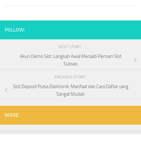
FOLLOW:
NEXT STORY
Akun Demo Slot: Langkah Awal Menjadi Pemain Slot
Sukses
PREVIOUS STORY
Slot Deposit Pulsa Elektronik: Manfaat dan Cara Daftar yang
Sangat Mudah
MORE