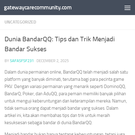
gatewaycarecommunity.com
Skip to content
UNCATEGORIZED
Dunia BandarQQ: Tips dan Trik Menjadi
Bandar Sukses
BY
SAFASFSF231
·
DECEMBER 2, 2025
Dalam dunia permainan online, BandarQQ telah menjadi salah satu
platform yang banyak diminati, terutama bagi para pecinta game
PKV. Dengan variasi permainan yang menarik seperti DominoQQ,
BandarQ, Poker, dan AduQQ, para pemain memiliki banyak pilihan
untuk menguji keberuntungan dan keterampilan mereka. Namun,
tidak semua orang dapat menjadi bandar yang sukses. Dalam
artikel ini, kita akan membahas tips dan trik untuk meraih
kesuksesan sebagai bandar di dunia BandarQQ.
Menjadi bandar bukan hanya tentang keberuntungan, tetapi juga