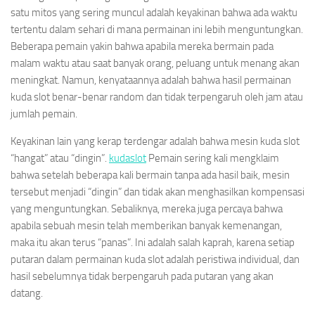
satu mitos yang sering muncul adalah keyakinan bahwa ada waktu
tertentu dalam sehari di mana permainan ini lebih menguntungkan.
Beberapa pemain yakin bahwa apabila mereka bermain pada
malam waktu atau saat banyak orang, peluang untuk menang akan
meningkat. Namun, kenyataannya adalah bahwa hasil permainan
kuda slot benar-benar random dan tidak terpengaruh oleh jam atau
jumlah pemain.
Keyakinan lain yang kerap terdengar adalah bahwa mesin kuda slot
“hangat” atau “dingin”.
kudaslot
Pemain sering kali mengklaim
bahwa setelah beberapa kali bermain tanpa ada hasil baik, mesin
tersebut menjadi “dingin” dan tidak akan menghasilkan kompensasi
yang menguntungkan. Sebaliknya, mereka juga percaya bahwa
apabila sebuah mesin telah memberikan banyak kemenangan,
maka itu akan terus “panas”. Ini adalah salah kaprah, karena setiap
putaran dalam permainan kuda slot adalah peristiwa individual, dan
hasil sebelumnya tidak berpengaruh pada putaran yang akan
datang.