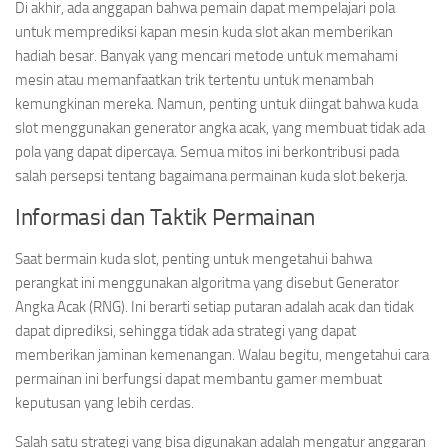
Di akhir, ada anggapan bahwa pemain dapat mempelajari pola
untuk memprediksi kapan mesin kuda slot akan memberikan
hadiah besar. Banyak yang mencari metode untuk memahami
mesin atau memanfaatkan trik tertentu untuk menambah
kemungkinan mereka. Namun, penting untuk diingat bahwa kuda
slot menggunakan generator angka acak, yang membuat tidak ada
pola yang dapat dipercaya. Semua mitos ini berkontribusi pada
salah persepsi tentang bagaimana permainan kuda slot bekerja.
Informasi dan Taktik Permainan
Saat bermain kuda slot, penting untuk mengetahui bahwa
perangkat ini menggunakan algoritma yang disebut Generator
Angka Acak (RNG). Ini berarti setiap putaran adalah acak dan tidak
dapat diprediksi, sehingga tidak ada strategi yang dapat
memberikan jaminan kemenangan. Walau begitu, mengetahui cara
permainan ini berfungsi dapat membantu gamer membuat
keputusan yang lebih cerdas.
Salah satu strategi yang bisa digunakan adalah mengatur anggaran