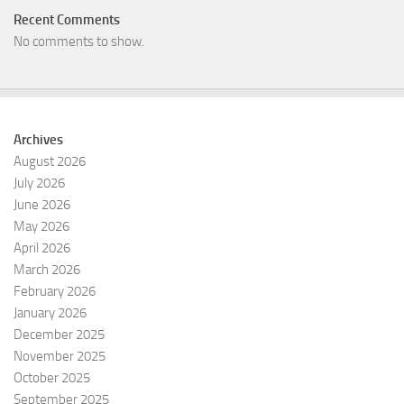
Recent Comments
No comments to show.
Archives
August 2026
July 2026
June 2026
May 2026
April 2026
March 2026
February 2026
January 2026
December 2025
November 2025
October 2025
September 2025