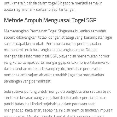
untuk meraih pahala dalam togel Singapore menjadi semakin
apatah lagi menarik serta menjadi tantangan.
Metode Ampuh Menguasai Togel SGP
Memenangkan Permainan Togel Singapore bukanlah semudah
seperti dibayangkan, tetapi dengan strategi yang, kesempatan agar
sukses dapat bertambah. Pertama-tama, hal penting adalah
memahami corak hasil angka-angka angka-angka. Dengan
menganalisis informasi hasil SGP, player bisa menemukan nomor
yang kerap tampak serta menganggap untuk menyertakannya ke
dalam taruhan mereka. Di samping itu, perhatian pergerakan
nomor selama sejumlah waktu terakhir juga bisa menawarkan
pandangan yang bermanfaat.
Selanjutnya, penting untuk mengelola budget taruhan secara bijak.
Tentukan besaran uang yang akan dipakai untuk permainan dan
patuhi batas itu. Hindari terjebak ke dalam perasaan saat
menghadapi kekalahan, sebab hal ini bisa memicu tindakan impulsif
yang berisiko. Melalui memiliki kendali atas keuangan, pemain