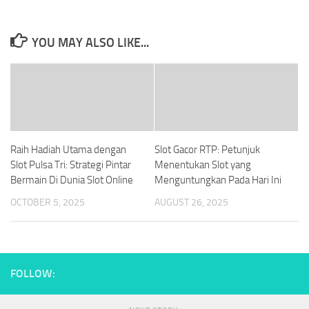
YOU MAY ALSO LIKE...
Raih Hadiah Utama dengan
Slot Gacor RTP: Petunjuk
Slot Pulsa Tri: Strategi Pintar
Menentukan Slot yang
Bermain Di Dunia Slot Online
Menguntungkan Pada Hari Ini
OCTOBER 5, 2025
AUGUST 26, 2025
FOLLOW: