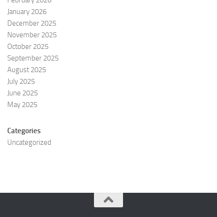
January 2026
December 2025
November 2025
October 2025
September 2025
August 2025
July 2025
June 2025
May 2025
Categories
Uncategorized