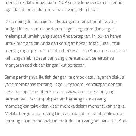
mengecek data pengeluaran SGP secara lengkap dan terperinci
agar dapat melakukan peramalan yang lebih tepat.
Di samping itu, manajemen keuangan teramat penting. Atur
budget khusus untuk bertaruh Togel Singapore dan jangan
melampaui jumlah yang sudah Anda tetapkan. Ini bukan hanya
untuk menjaga diri Anda dari kerugian besar, tetapi juga untuk
menjaga agar permainan tetap berkesan. Jika Anda merasa sudah
kehilangan lebih besar dari yang direncanakan, seharusnya
menyerah sedikit dan jangan ikut perasaan.
Sama pentingnya, ikutlah dengan kelompok atau layanan diskusi
yang membahas tentang Togel Singapore. Percakapan dengan
sesama dapat memberikan Anda wawasan dan saran yang
bermanfaat. Bertumpuk pemain berpengalaman yang
membagikan taktik dan kisah mereka dalam menentukan angka.
Melalui berguru dari orang lain, Anda dapat menambah ilmu dan
kemungkinan mendapatkan metode baru yang sesuai untuk Anda.