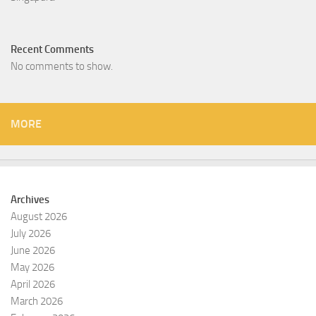
Recent Comments
No comments to show.
MORE
Archives
August 2026
July 2026
June 2026
May 2026
April 2026
March 2026