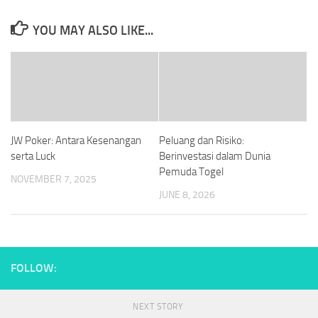
YOU MAY ALSO LIKE...
JW Poker: Antara Kesenangan
Peluang dan Risiko:
serta Luck
Berinvestasi dalam Dunia
Pemuda Togel
NOVEMBER 7, 2025
JUNE 8, 2026
FOLLOW:
NEXT STORY