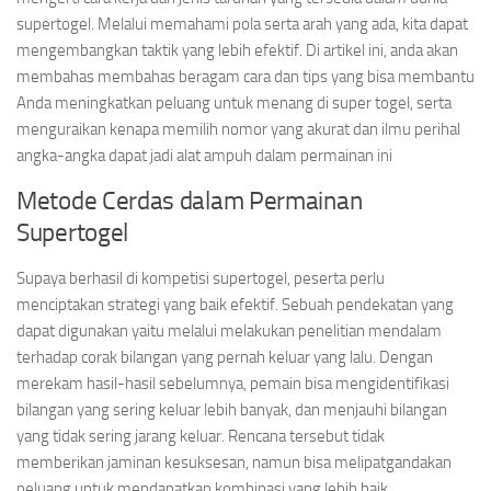
supertogel. Melalui memahami pola serta arah yang ada, kita dapat
mengembangkan taktik yang lebih efektif. Di artikel ini, anda akan
membahas membahas beragam cara dan tips yang bisa membantu
Anda meningkatkan peluang untuk menang di super togel, serta
menguraikan kenapa memilih nomor yang akurat dan ilmu perihal
angka-angka dapat jadi alat ampuh dalam permainan ini
Metode Cerdas dalam Permainan
Supertogel
Supaya berhasil di kompetisi supertogel, peserta perlu
menciptakan strategi yang baik efektif. Sebuah pendekatan yang
dapat digunakan yaitu melalui melakukan penelitian mendalam
terhadap corak bilangan yang pernah keluar yang lalu. Dengan
merekam hasil-hasil sebelumnya, pemain bisa mengidentifikasi
bilangan yang sering keluar lebih banyak, dan menjauhi bilangan
yang tidak sering jarang keluar. Rencana tersebut tidak
memberikan jaminan kesuksesan, namun bisa melipatgandakan
peluang untuk mendapatkan kombinasi yang lebih baik.