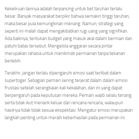
Kekeliruan lainnya adalah terpancing untuk bet taruhan terlalu
besar. Banyak masyarakat berpikir bahwa semakin tinggi taruhan,
maka besar pula kemungkinan menang. Namun, strategi yang
seperti ini malah dapat mengakibatkan rugi uang yang signifikan.
Ada baiknya, tentukan budget yang masuk akal dalam bermain dan
patuhi batas tersebut. Mengelola anggaran secara pintar
merupakan rahasia untuk menikmati permainan tanpa tekanan
berlebih.
Terakhir, jangan terlalu dipengaruhi emosi saat terlibat dalam
supertogel. Sebagian pemain sering terjerat dalam dalam emosi
frustasi setelah serangkaian kali kekalahan, dan ini yang dapat
berpengaruh pada keputusan mereka. Pemain wajib selalu tenang
serta tidak ikut menarik keluar dari rencana rencana, walaupun
hasilnya tidak tidak sesuai ekspektasi. Mengatur emosi merupakan
langkah penting untuk meraih keberhasilan pada permainan ini.