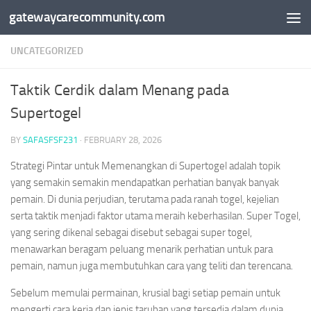
gatewaycarecommunity.com
Skip to content
UNCATEGORIZED
Taktik Cerdik dalam Menang pada
Supertogel
BY
SAFASFSF231
·
FEBRUARY 28, 2026
Strategi Pintar untuk Memenangkan di Supertogel adalah topik
yang semakin semakin mendapatkan perhatian banyak banyak
pemain. Di dunia perjudian, terutama pada ranah togel, kejelian
serta taktik menjadi faktor utama meraih keberhasilan. Super Togel,
yang sering dikenal sebagai disebut sebagai super togel,
menawarkan beragam peluang menarik perhatian untuk para
pemain, namun juga membutuhkan cara yang teliti dan terencana.
Sebelum memulai permainan, krusial bagi setiap pemain untuk
mengerti cara kerja dan jenis taruhan yang tersedia dalam dunia