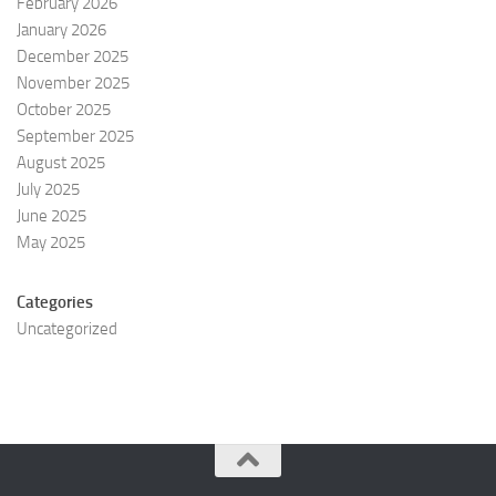
February 2026
January 2026
December 2025
November 2025
October 2025
September 2025
August 2025
July 2025
June 2025
May 2025
Categories
Uncategorized