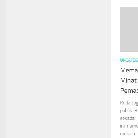
UNCATEG
Memah
Minat
Pema
Kuda tog
publik. 
sekadar 
ini, nam
mulai m