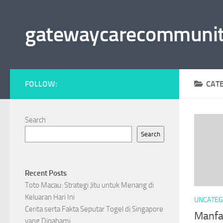
Skip to content
gatewaycarecommuni
FOLLOW:
CAT
Search
Search
Recent Posts
Toto Macau: Strategi Jitu untuk Menang di
Keluaran Hari Ini
UNCATEG
Cerita serta Fakta Seputar Togel di Singapore
Manfa
yang Dipahami