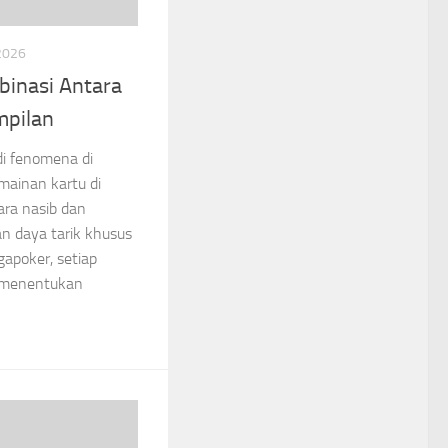
2026
inasi Antara
mpilan
i fenomena di
ainan kartu di
ara nasib dan
 daya tarik khusus
gapoker, setiap
a menentukan