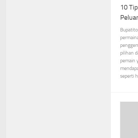
10 Ti
Pelua
Bupatito
permaina
penggema
pilihan 
pemain 
mendapa
seperti 