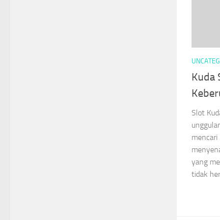
UNCATEG
Kuda 
Keber
Slot Kud
unggula
mencari
menyenan
yang me
tidak her