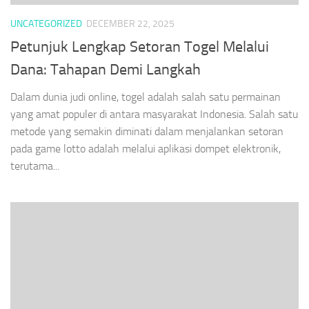
UNCATEGORIZED
DECEMBER 22, 2025
Petunjuk Lengkap Setoran Togel Melalui
Dana: Tahapan Demi Langkah
Dalam dunia judi online, togel adalah salah satu permainan
yang amat populer di antara masyarakat Indonesia. Salah satu
metode yang semakin diminati dalam menjalankan setoran
pada game lotto adalah melalui aplikasi dompet elektronik,
terutama...